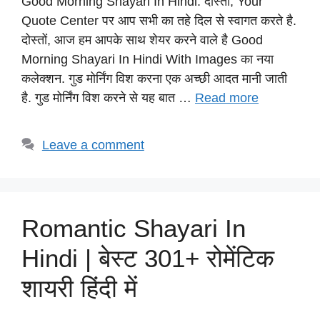
Good Morning Shayari In Hindi: दोस्तों, Your
at
c
e
er
p
Quote Center पर आप सभी का तहे दिल से स्वागत करते है.
s
e
gr
e
y
दोस्तों, आज हम आपके साथ शेयर करने वाले है Good
A
b
a
st
Li
Morning Shayari In Hindi With Images का नया
p
o
m
n
कलेक्शन. गुड मोर्निंग विश करना एक अच्छी आदत मानी जाती
p
o
k
है. गुड मोर्निंग विश करने से यह बात …
Read more
k
Leave a comment
Romantic Shayari In
Hindi | बेस्ट 301+ रोमेंटिक
शायरी हिंदी में