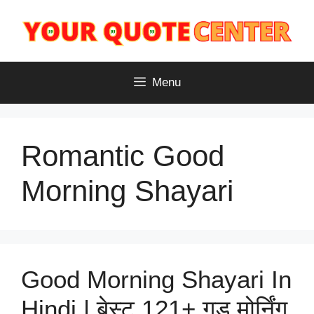
Skip
to
content
Menu
Romantic Good
Morning Shayari
Good Morning Shayari In
Hindi | बेस्ट 121+ गुड मोर्निंग