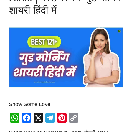
शायरी हिंदी में
Show Some Love
W
F
X
T
Pi
C
h
a
el
nt
o