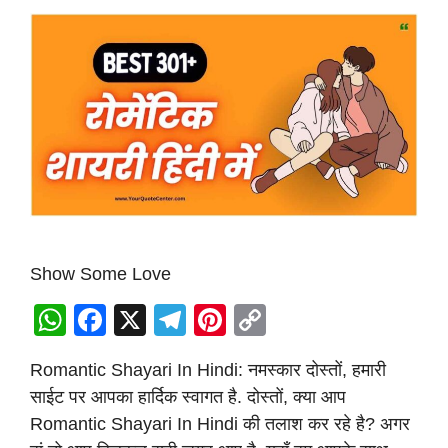
Show Some Love
W
F
X
T
Pi
C
h
a
el
nt
o
Romantic Shayari In Hindi: नमस्कार दोस्तों, हमारी
at
c
e
er
p
साईट पर आपका हार्दिक स्वागत है. दोस्तों, क्या आप
s
e
gr
e
y
Romantic Shayari In Hindi की तलाश कर रहे है? अगर