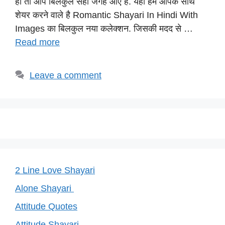
A
b
a
st
Li
हां तो आप बिलकुल सही जगह आए है. यहाँ हम आपके साथ
p
o
m
n
शेयर करने वाले है Romantic Shayari In Hindi With
p
o
k
Images का बिलकुल नया कलेक्शन. जिसकी मदद से …
Read more
k
Leave a comment
2 Line Love Shayari
Alone Shayari
Attitude Quotes
Attitude Shayari