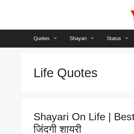
Skip
to
content
Quotes
Shayari
Status
Life Quotes
Shayari On Life | Bes
जिंदगी शायरी