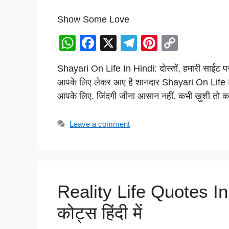
Show Some Love
W
F
X
T
Pi
C
h
a
el
nt
o
Shayari On Life In Hindi: दोस्तों, हमारी साईट 
at
c
e
er
p
आपके लिए लेकर आए है शानदार Shayari On Life 
s
e
gr
e
y
आपके लिए. जिंदगी जीना आसान नहीं. कभी ख़ुशी तो क
A
b
a
st
Li
p
o
m
n
Leave a comment
p
o
k
k
Reality Life Quotes In
कोट्स हिंदी में