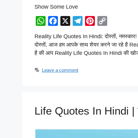
Show Some Love
W
F
X
T
Pi
C
h
a
el
nt
o
Reality Life Quotes In Hindi: दोस्तों, नमस्कार! 
at
c
e
er
p
दोस्तों, आज हम आपके साथ शेयर करने जा रहे है Rea
s
e
gr
e
y
है की आप Reality Life Quotes In Hindi की खो
A
b
a
st
Li
p
o
m
n
Leave a comment
p
o
k
k
Life Quotes In Hindi | ब