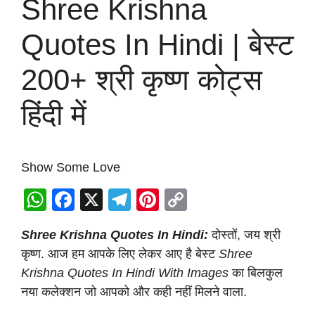
Shree Krishna
Quotes In Hindi | बेस्ट
200+ श्री कृष्ण कोट्स
हिंदी में
Show Some Love
W
F
X
T
Pi
C
h
a
el
nt
o
Shree Krishna Quotes In Hindi:
दोस्तों, जय श्री
at
c
e
er
p
कृष्ण. आज हम आपके लिए लेकर आए है बेस्ट
Shree
s
e
gr
e
y
Krishna Quotes In Hindi With Images
का बिलकुल
A
b
a
st
Li
नया कलेक्शन जो आपको और कही नहीं मिलने वाला.
p
o
m
n