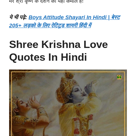
मेरे श्री कृष्ण के दर्शन का यही कमाल है!
ये भी पढ़े:
Boys Attitude Shayari In Hindi | बेस्ट
205+ लड़को के लिए ऐटिटूड शायरी हिंदी में
Shree Krishna Love
Quotes In Hindi