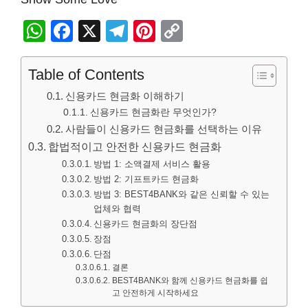
W
F
X
T
Pi
C
h
a
el
nt
o
at
c
e
er
p
Table of Contents
s
e
gr
e
y
신용카드 현금화 이해하기
A
b
신용카드 현금화란 무엇인가?
a
st
Li
사람들이 신용카드 현금화를 선택하는 이유
p
o
m
n
합법적이고 안전한 신용카드 현금화
p
o
k
방법 1: 소액결제 서비스 활용
k
방법 2: 기프트카드 현금화
방법 3: BEST4BANK와 같은 신뢰할 수 있는
업체와 협력
신용카드 현금화의 장단점
장점
단점
결론
BEST4BANK와 함께 신용카드 현금화를 쉽
고 안전하게 시작하세요