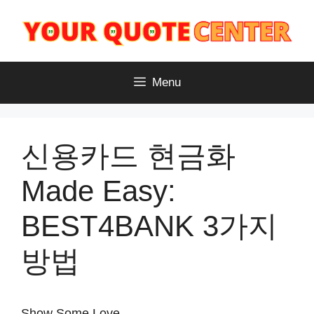
Skip
to
content
Menu
신용카드 현금화
Made Easy:
BEST4BANK 3가지
방법
Show Some Love