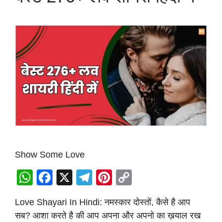
Show Some Love
W
F
X
T
Pi
C
h
a
el
nt
o
Love Shayari In Hindi: नमस्कार दोस्तों, कैसे है आप
at
c
e
er
p
सब? आशा करते है की आप अपना और अपनो का ख़याल रख