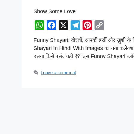
Show Some Love
W
F
X
T
Pi
C
h
a
el
nt
o
Funny Shayari: दोस्तों, आपकी हसीं और ख़ुशी क
at
c
e
er
p
Shayari In Hindi With Images का नया कलेक्शन. 
s
e
gr
e
y
हसना किसे पसंद नहीं है? इस Funny Shayari ब्लॉ
A
b
a
st
Li
p
o
m
n
Leave a comment
p
o
k
k