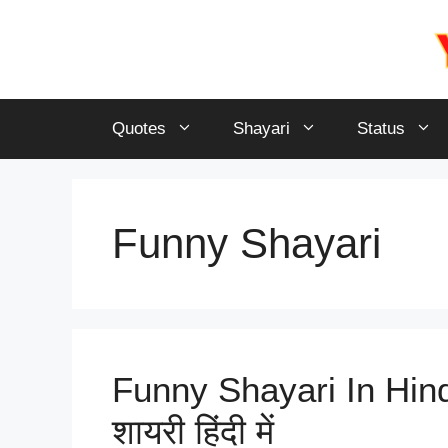
Skip
to
content
Quotes
Shayari
Status
Funny Shayari
Funny Shayari In Hindi
शायरी हिंदी में