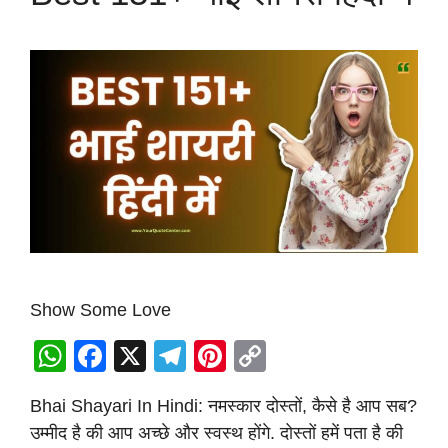
Show Some Love
W
F
X
T
Pi
C
h
a
el
nt
o
Bhai Shayari In Hindi: नमस्कार दोस्तों, कैसे है आप सब?
at
c
e
er
p
उम्मीद है की आप अच्छे और स्वस्थ होंगे. दोस्तों हमें पता है की