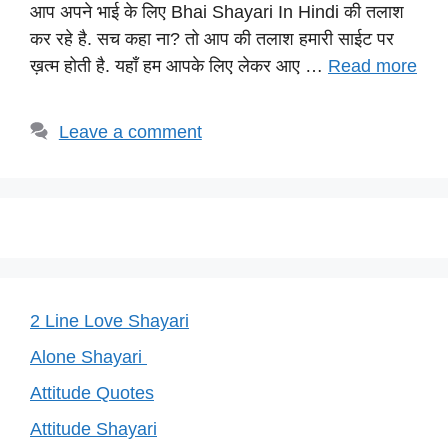
s
e
gr
e
y
आप अपने भाई के लिए Bhai Shayari In Hindi की तलाश
A
b
a
st
Li
कर रहे है. सच कहा ना? तो आप की तलाश हमारी साईट पर
p
o
m
n
ख़त्म होती है. यहाँ हम आपके लिए लेकर आए …
Read more
p
o
k
k
Leave a comment
2 Line Love Shayari
Alone Shayari
Attitude Quotes
Attitude Shayari